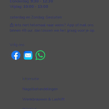
Donderdag:
9:30 - 12:30
Vrijdag:
10:00 - 13:00
zaterdag en Zondag: Gesloten
📩 Iets niet helemaal naar wens? App of mail ons
binnen 48 uur, dan lossen we het graag voor je op.
Volg ons
Informatie
Nagelbehandelingen
Wenkbrauwen & Lashlift