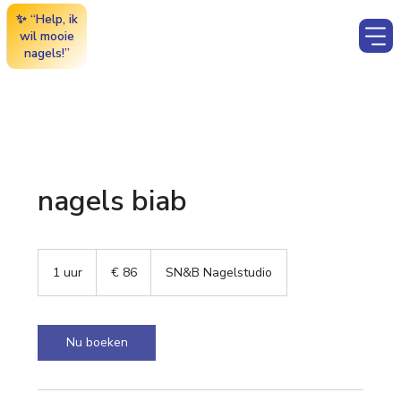
✨ “Help, ik
wil mooie
nagels!”
nagels biab
86
euro
1 uur
1
€ 86
SN&B Nagelstudio
u
u
Nu boeken