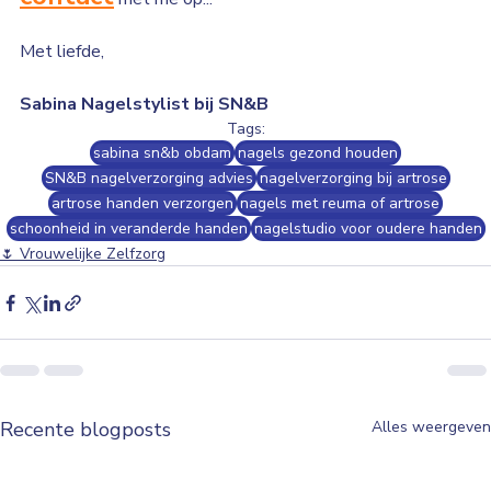
Met liefde,
Sabina Nagelstylist bij SN&B
Tags:
sabina sn&b obdam
nagels gezond houden
SN&B nagelverzorging advies
nagelverzorging bij artrose
artrose handen verzorgen
nagels met reuma of artrose
schoonheid in veranderde handen
nagelstudio voor oudere handen
🌷 Vrouwelijke Zelfzorg
Recente blogposts
Alles weergeven