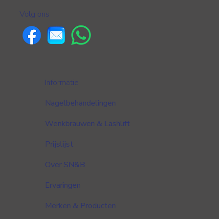
Volg ons
Informatie
Nagelbehandelingen
Wenkbrauwen & Lashlift
Prijslijst
Over SN&B
Ervaringen
Merken & Producten