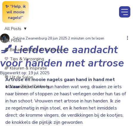
✨ “Help, ik
wil mooie
nagels!”
All Posts
Sabina Zwanenburg
28 jun 2025
2 minuten om te lezen
All Posts
💅 Liefdevolle aandacht
🟣 Behandelingen & Technieken
voor handen met artrose
💛 Tips & Verzorging
🌈 Kleuren & Inspiratie
Bijgewerkt op:
19 jul 2025
💬 Uit de Salon
Artrose en mooie nagels gaan hand in hand met 
elkaar
.Ze schuiven hun handen wat weg, draaien ze iets 
🌷 Vrouwelijke Zelfzorg
naar binnen of stoppen ze haast verlegen onder hun tas of 
in hun schoot. Vrouwen met artrose in hun handen. Ik zie 
ze regelmatig in mijn stoel, en ik herken het inmiddels 
direct: de kromme vingers, de verdikkingen bij de kootjes, 
de knokkels die pijnlijk zijn geworden.