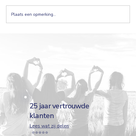
Plaats een opmerking...
Nagelbijten stoppen: effectieve technieken die
écht werken
25 jaar vertrouwde
klanten
Lees wat zij delen
⭐️⭐️⭐️⭐️⭐️